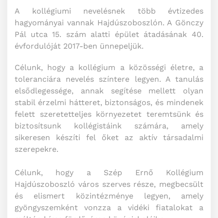
A kollégiumi nevelésnek több évtizedes
hagyományai vannak Hajdúszoboszlón. A Gönczy
Pál utca 15. szám alatti épület átadásának 40.
évfordulóját 2017-ben ünnepeljük.
Célunk, hogy a kollégium a közösségi életre, a
toleranciára nevelés színtere legyen. A tanulás
elsődlegessége, annak segítése mellett olyan
stabil érzelmi hátteret, biztonságos, és mindenek
felett szeretetteljes környezetet teremtsünk és
biztosítsunk kollégistáink számára, amely
sikeresen készíti fel őket az aktív társadalmi
szerepekre.
Célunk, hogy a Szép Ernő Kollégium
Hajdúszoboszló város szerves része, megbecsült
és elismert közintézménye legyen, amely
gyöngyszemként vonzza a vidéki fiatalokat a