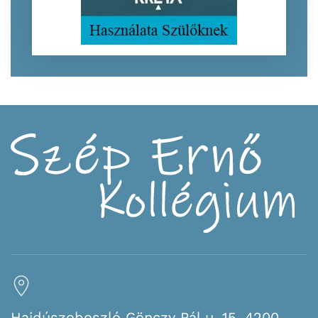
Hajdúszoboszló Gönczy Pál u. 15. 4200