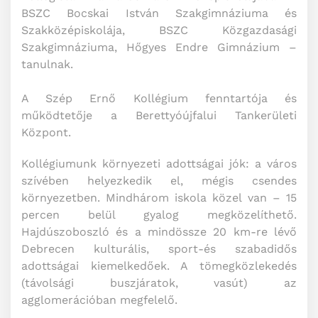
BSZC Bocskai István Szakgimnáziuma és
Szakközépiskolája, BSZC Közgazdasági
Szakgimnáziuma, Hőgyes Endre Gimnázium –
tanulnak.
A Szép Ernő Kollégium fenntartója és
működtetője a Berettyóújfalui Tankerületi
Központ.
Kollégiumunk környezeti adottságai jók: a város
szívében helyezkedik el, mégis csendes
környezetben. Mindhárom iskola közel van – 15
percen belül gyalog megközelíthető.
Hajdúszoboszló és a mindössze 20 km-re lévő
Debrecen kulturális, sport-és szabadidős
adottságai kiemelkedőek. A tömegközlekedés
(távolsági buszjáratok, vasút) az
agglomerációban megfelelő.