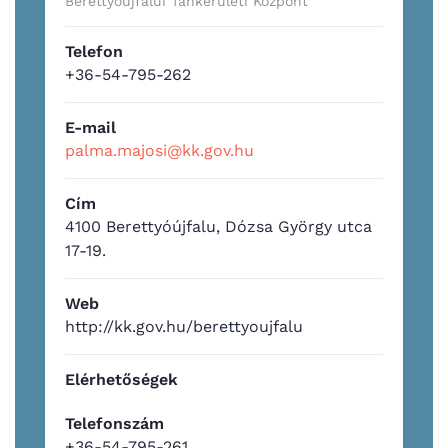
Berettyóújfalui Tankerületi Központ
Telefon
+36-54-795-262
E-mail
palma.majosi@kk.gov.hu
Cím
4100 Berettyóújfalu, Dózsa György utca
17-19.
Web
http://kk.gov.hu/berettyoujfalu
Elérhetőségek
Telefonszám
+36-54-795-261