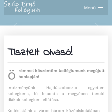
Menü
Fő tartalom átugrása
Tisztelt Olvasó!
ö
römmel köszöntöm kollégiumunk megújult
honlapján!
Intézményünk Hajdúszoboszló egyetlen
kollégiuma, fő feladata a megyében tanuló
diákok kollégiumi ellátása.
Kollégistáink a város három középiskolájában –