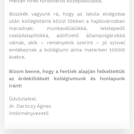
méltán híres fürdőváros középiskoláiba.
Büszkék vagyunk rá, hogy az iskola elvégzése
után kollégistáink közül többen a hajdúvárosban
maradnak: munkavállalókká, letelepedő
családalapítókká, adófizető állampolgárokká
válnak, akik – reményeink szerint – jó szívvel
emlékeznek a kollégiumi alma materben töltött
évekre.
Bízom benne, hogy a fentiek alapján felkeltettük
az érdeklődését kollégiumunk és honlapunk
iránt!
Üdvözlettel:
dr. Daróczy Ágnes
intézményvezető